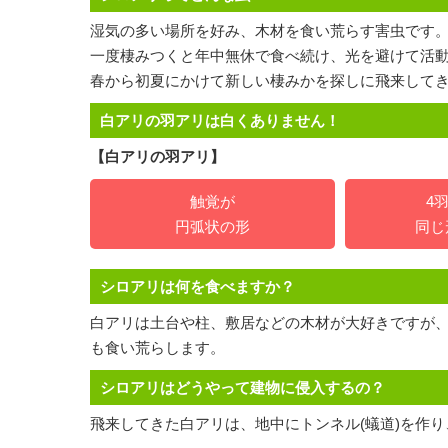
湿気の多い場所を好み、木材を食い荒らす害虫です
一度棲みつくと年中無休で食べ続け、光を避けて活
春から初夏にかけて新しい棲みかを探しに飛来して
白アリの羽アリは白くありません！
【白アリの羽アリ】
触覚が
4
円弧状の形
同じ
シロアリは何を食べますか？
白アリは土台や柱、敷居などの木材が大好きですが
も食い荒らします。
シロアリはどうやって建物に侵入するの？
飛来してきた白アリは、地中にトンネル(蟻道)を作