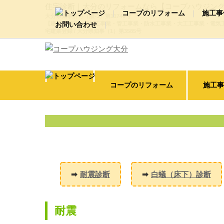
住宅診断｜大分のリフォームなら【コープハウジン
コープのリフォーム
施工事
大分県知事許可（般-3）第11740号
【建築工事業・屋根工事業・管工事業・防水工事業・大工工事業・電気
お問い合わせ
宅建業登録 / 大分県知事（1）第3585号
新築・リノベーション・大型改装
代表ご挨拶・経営理念
会社概要
浴
屋根・外壁塗装
外構・エクステリア
動画ギャラリー
コープのリフォーム
施工事
耐震診断
白蟻（床下）診断
耐震