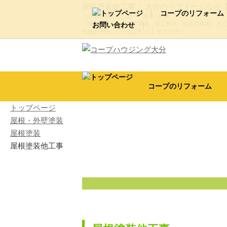
屋根塗装他工事 ｜大分のリフォームなら
コープのリフォーム
大分県知事許可（般-3）第11740号
【建築工事業・屋根工事業・管工事業・防水工事業・大工
お問い合わせ
宅建業登録 / 大分県知事（1）第3585号
新築・リノベーション・大型改
代表ご挨拶・経営理念
会
屋根・外壁塗装
外構・エ
動画ギャラリー
コープのリフォーム
トップページ
屋根・外壁塗装
屋根塗装
屋根塗装他工事