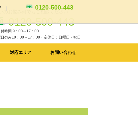
0120-500-443
ア
いのお悩み何でもご相談ください
0120-500-443
ム
トイレリフォーム
付時間 9：00～17：00
リフォームの費用と工期の目安
日のみ10：00～17：00）定休日：日曜日・祝日
対応エリア
お問い合わせ