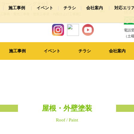
【コープハウジング大分】
施工事例
イベント
チラシ
会社案内
対応エリ
住ま
工事業・電気工事業・塗装工事業・内装仕上げ工事業】
装
社概要
浴室リフォーム
お店情報
スタッフ紹介
キッチンリフォーム
洗面所リフォー
電話受
クステリア
その他リフォーム
ピックアップ施工事例
（土曜
施工事例
イベント
チラシ
会社案内
屋根・外壁塗装
Roof / Paint