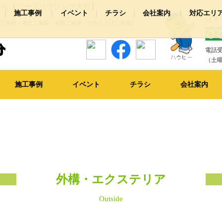
なら【コープハウジング大分】
施工事例
イベント
チラシ
会社案内
対応エリ
住ま
工事業・電気工事業・塗装工事業・内装仕上げ工事業】
装
社概要
浴室リフォーム
お店情報
スタッフ紹介
キッチンリフォーム
洗面所リフォー
電話受
クステリア
その他リフォーム
ピックアップ施工事例
（土曜
施工事例
イベント
チラシ
会社案内
外構・エクステリア
Outside