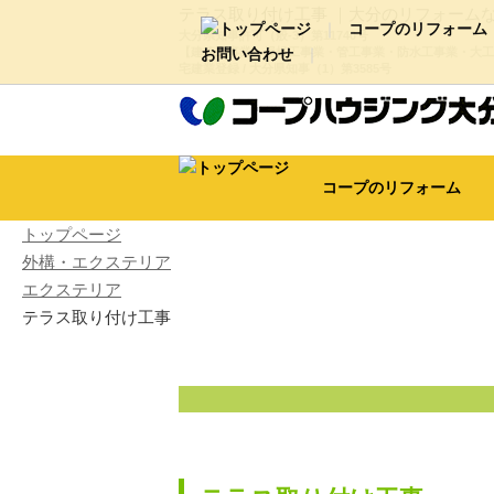
テラス取り付け工事 ｜大分のリフォーム
コープのリフォーム
大分県知事許可（般-3）第11740号
【建築工事業・屋根工事業・管工事業・防水工事業・大工
お問い合わせ
宅建業登録 / 大分県知事（1）第3585号
新築・リノベーション・大型改
代表ご挨拶・経営理念
会
屋根・外壁塗装
外構・エ
動画ギャラリー
コープのリフォーム
トップページ
外構・エクステリア
エクステリア
テラス取り付け工事