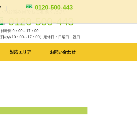
0120-500-443
ア
いのお悩み何でもご相談ください
0120-500-443
ム
トイレリフォーム
付時間 9：00～17：00
リフォームの費用と工期の目安
日のみ10：00～17：00）定休日：日曜日・祝日
対応エリア
お問い合わせ