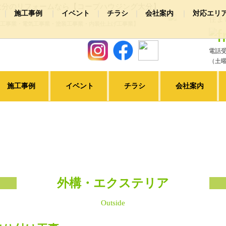
大分のリフォームなら【コープハウジング大分】
施工事例
イベント
チラシ
会社案内
対応エリ
住ま
工事業・電気工事業・塗装工事業・内装仕上げ工事業】
装
社概要
浴室リフォーム
お店情報
スタッフ紹介
キッチンリフォーム
洗面所リフォー
電話受
クステリア
その他リフォーム
ピックアップ施工事例
（土曜
施工事例
イベント
チラシ
会社案内
外構・エクステリア
Outside