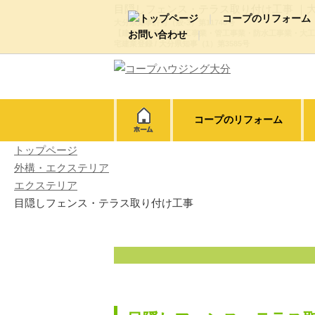
目隠しフェンス・テラス取り付け工事 ｜
コープのリフォーム
大分県知事許可（般-3）第11740号
【建築工事業・屋根工事業・管工事業・防水工事業・大工
お問い合わせ
宅建業登録 / 大分県知事（1）第3585号
新築・リノベーション・大型改
代表ご挨拶・経営理念
会
屋根・外壁塗装
外構・エ
動画ギャラリー
コープのリフォーム
トップページ
外構・エクステリア
エクステリア
目隠しフェンス・テラス取り付け工事