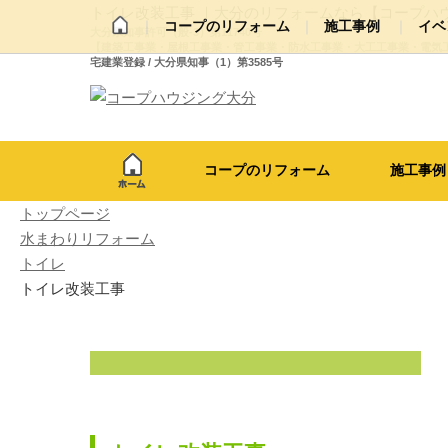
トイレ改装工事 ｜大分のリフォームなら【コープハ
コープのリフォーム
施工事例
イベ
大分県知事許可（般-3）第11740号
【建築工事業・屋根工事業・管工事業・防水工事業・大工工事業・電気
宅建業登録 / 大分県知事（1）第3585号
新築・リノベーション・大型改装
代表ご挨拶・経営理念
会社概要
浴
屋根・外壁塗装
外構・エクステリア
動画ギャラリー
コープのリフォーム
施工事例
トップページ
水まわりリフォーム
トイレ
トイレ改装工事