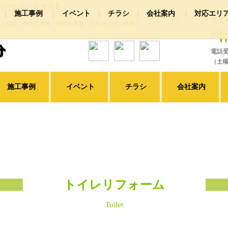
プハウジング大分】
施工事例
イベント
チラシ
会社案内
対応エリ
住ま
工事業・電気工事業・塗装工事業・内装仕上げ工事業】
装
社概要
浴室リフォーム
お店情報
スタッフ紹介
キッチンリフォーム
洗面所リフォー
電話受
クステリア
その他リフォーム
ピックアップ施工事例
（土曜
施工事例
イベント
チラシ
会社案内
トイレリフォーム
Toilet