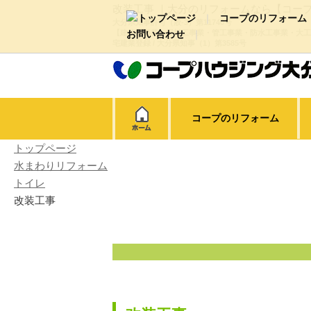
改装工事 ｜大分のリフォームなら【コー
コープのリフォーム
大分県知事許可（般-3）第11740号
【建築工事業・屋根工事業・管工事業・防水工事業・大工
お問い合わせ
宅建業登録 / 大分県知事（1）第3585号
新築・リノベーション・大型改
代表ご挨拶・経営理念
会
屋根・外壁塗装
外構・エ
動画ギャラリー
コープのリフォーム
トップページ
水まわりリフォーム
トイレ
改装工事