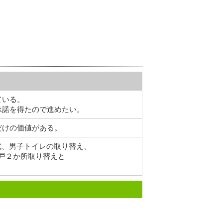
ている。
承諾を得たので進めたい。
だけの価値がある。
洋式、男子トイレの取り替え、
き戸２か所取り替えと
。